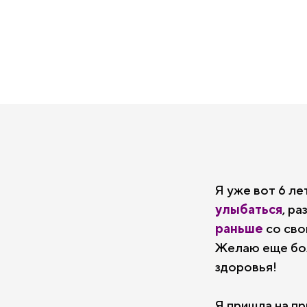
Я уже вот 6 л
улыбаться
, р
раньше
со сво
Желаю еще бо
здоровья!
Я пришла на пр