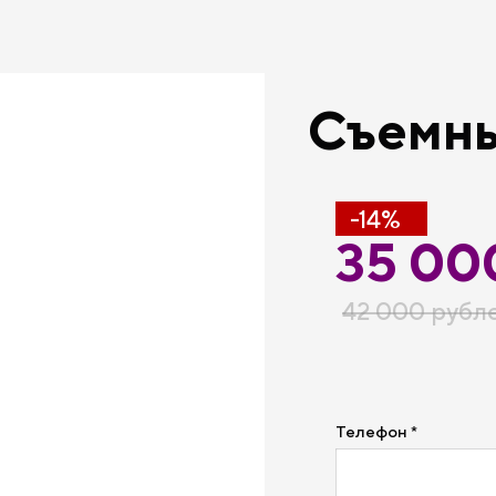
Съемны
-14%
35 00
42 000 рубл
Телефон *