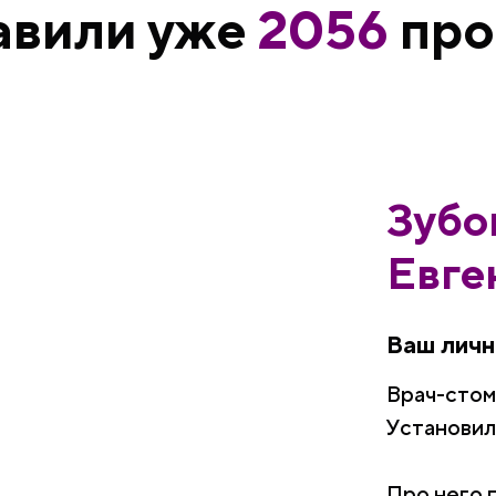
авили уже
2056
про
Зубо
Евге
Ваш личн
Врач-сто
Установил
Про него 