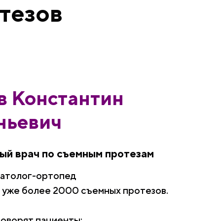
тезов
в Константин
ньевич
ый врач по съемным протезам
матолог-ортопед
 уже более 2000 съемных протезов.
говорят пациенты: