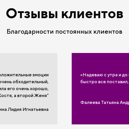
Отзывы клиентов
Благодарности постоянных клиентов
положительные эмоции
«Надеваю с утра и до
 очень обходительный,
быстро все поставил,
ила его очень хорошо,
 Костя, а второй Женя"
Фалеева Татьяна Ан
ина Лидия Игнатьевна