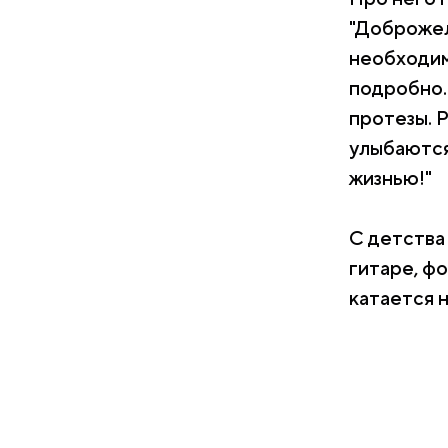
"Доброжел
необходим
подробно.
протезы. 
улыбаются
жизнью!"
С детства 
гитаре, ф
катается 