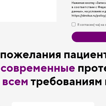
Нажимая кнопку «Записа
в соответствии с Феде
данных», на условиях и
https://skrokus.ru/policy
Я согласен(-на) на
 пожелания пациен
м
современные
прот
т
всем
требованиям 