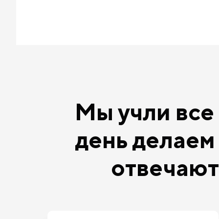
Мы учли все
день делае
отвечаю