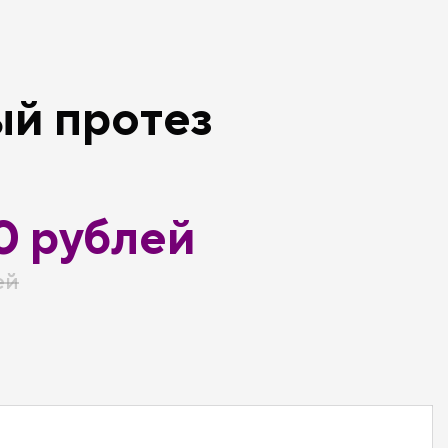
й протез
0 рублей
ей