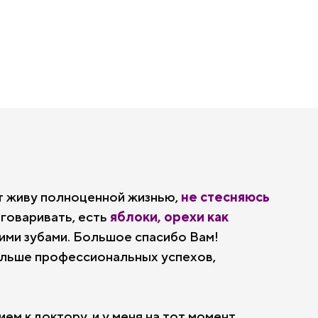
ет живу полноценной жизнью,
не стесняюсь
азговаривать, есть
яблоки, орехи как
ими зубами. Большое спасибо Вам!
льше профессиональных успехов,
ием к доктору, и у меня на тот момент